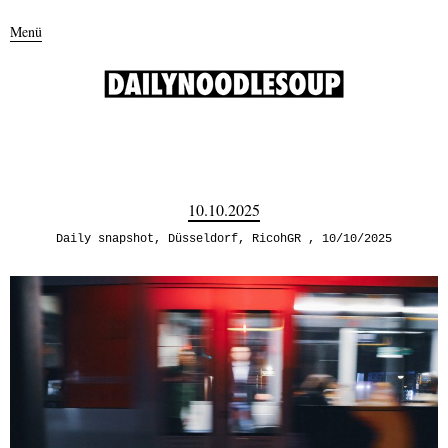
Menü
10.10.2025
Daily snapshot
,
Düsseldorf
,
RicohGR
10/10/2025